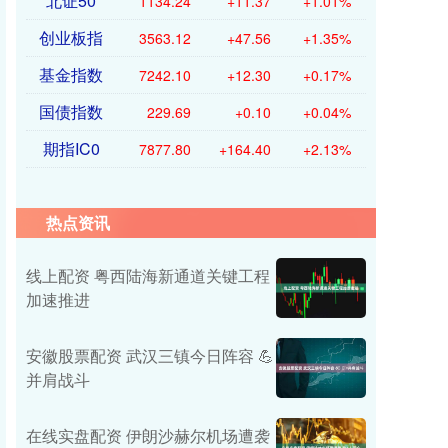
北证50
1134.24
+11.37
+1.01%
创业板指
3563.12
+47.56
+1.35%
基金指数
7242.10
+12.30
+0.17%
国债指数
229.69
+0.10
+0.04%
期指IC0
7877.80
+164.40
+2.13%
热点资讯
线上配资 粤西陆海新通道关键工程
加速推进
安徽股票配资 武汉三镇今日阵容 💪
并肩战斗
在线实盘配资 伊朗沙赫尔机场遭袭