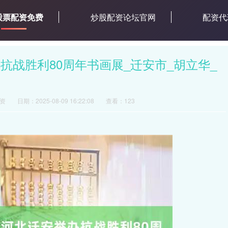
股票配资免费
炒股配资论坛官网
配资代
抗战胜利80周年书画展_迁安市_胡立华_
资
日期：2025-08-09 16:22:08
查看：123